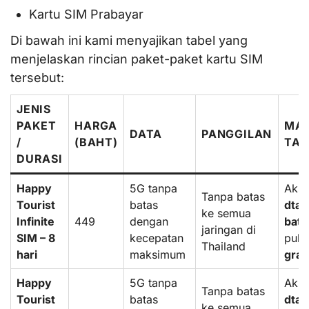
Kartu SIM Prabayar
Di bawah ini kami menyajikan tabel yang
menjelaskan rincian paket-paket kartu SIM
tersebut:
JENIS
PAKET
HARGA
MA
DATA
PANGGILAN
/
(BAHT)
TA
DURASI
Happy
5G tanpa
Aks
Tanpa batas
Tourist
batas
dtac
ke semua
Infinite
449
dengan
bata
jaringan di
SIM – 8
kecepatan
puls
Thailand
hari
maksimum
grat
Happy
5G tanpa
Aks
Tanpa batas
Tourist
batas
dtac
ke semua