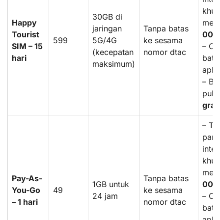
khus
30GB di
Happy
mela
jaringan
Tanpa batas
Tourist
004
599
5G/4G
ke sesama
SIM – 15
– Ch
(kecepatan
nomor dtac
hari
bata
maksimum)
aplik
– Bo
puls
grat
– Tar
pang
inte
khus
mela
Pay-As-
Tanpa batas
1GB untuk
004
You-Go
49
ke sesama
24 jam
– Ch
– 1 hari
nomor dtac
bata
aplik