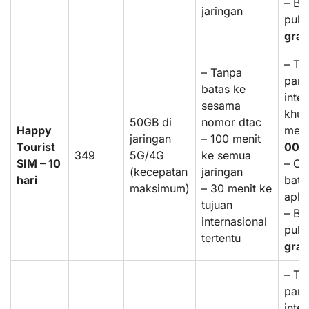
– Bo
jaringan
puls
grat
– Tar
– Tanpa
pang
batas ke
inte
sesama
khus
50GB di
nomor dtac
Happy
mela
jaringan
– 100 menit
Tourist
004
349
5G/4G
ke semua
SIM – 10
– Ch
(kecepatan
jaringan
hari
bata
maksimum)
– 30 menit ke
aplik
tujuan
– Bo
internasional
puls
tertentu
grat
– Tar
pang
inte