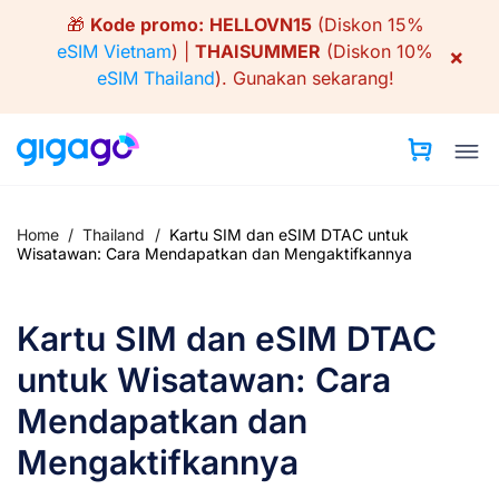
Skip
🎁
Kode promo:
HELLOVN15
(Diskon 15%
to
eSIM Vietnam
) |
THAISUMMER
(Diskon 10%
×
content
eSIM Thailand
).
Gunakan sekarang!
Home
/
Thailand
/
Kartu SIM dan eSIM DTAC untuk
Wisatawan: Cara Mendapatkan dan Mengaktifkannya
Kartu SIM dan eSIM DTAC
untuk Wisatawan: Cara
Mendapatkan dan
Mengaktifkannya