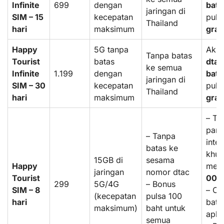
Infinite
699
dengan
bata
jaringan di
SIM – 15
kecepatan
puls
Thailand
hari
maksimum
grat
Happy
5G tanpa
Aks
Tanpa batas
Tourist
batas
dtac
ke semua
Infinite
1.199
dengan
bata
jaringan di
SIM – 30
kecepatan
puls
Thailand
hari
maksimum
grat
– Tar
pang
– Tanpa
inte
batas ke
khus
15GB di
sesama
Happy
mela
jaringan
nomor dtac
Tourist
004
299
5G/4G
– Bonus
SIM – 8
– Ch
(kecepatan
pulsa 100
hari
bata
maksimum)
baht untuk
aplik
semua