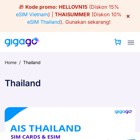
Skip
🎁
Kode promo:
HELLOVN15
(Diskon 15%
to
eSIM Vietnam
) |
THAISUMMER
(Diskon 10%
×
content
eSIM Thailand
).
Gunakan sekarang!
Home
/
Thailand
Thailand