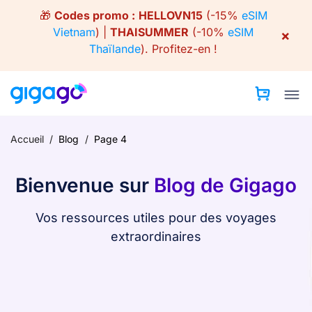
Skip
🎁
Codes promo :
HELLOVN15
(-15%
eSIM
to
Vietnam
) |
THAISUMMER
(-10%
eSIM
×
content
Thaïlande
).
Profitez-en !
Accueil
/
Blog
/
Page 4
Bienvenue sur
Blog de Gigago
Vos ressources utiles pour des voyages
extraordinaires