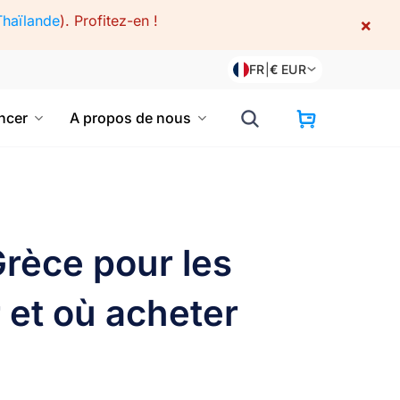
Thaïlande
).
Profitez-en !
×
FR
|
€
EUR
cer
A propos de nous
Grèce pour les
r et où acheter