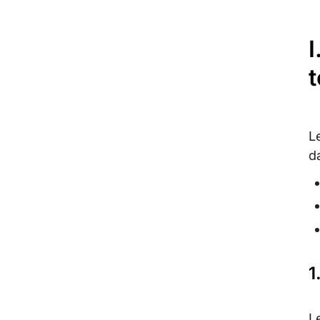
I
t
L
d
1
L