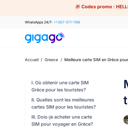
Skip
🎁
Codes promo :
HELL
to
content
WhatsApps 24/7:
+1 657-571-1199
Accueil
/
Greece
/
Meilleure carte SIM en Grèce pour l
I. Où obtenir une carte SIM
Grèce pour les touristes?
II. Quelles sont les meilleures
cartes SIM pour les touristes?
III. Dois-je acheter une carte
SIM pour voyager en Grèce?