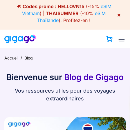
Skip
🎁
Codes promo :
HELLOVN15
(-15%
eSIM
to
Vietnam
) |
THAISUMMER
(-10%
eSIM
×
content
Thaïlande
).
Profitez-en !
Accueil
/
Blog
Bienvenue sur
Blog de Gigago
Vos ressources utiles pour des voyages
extraordinaires