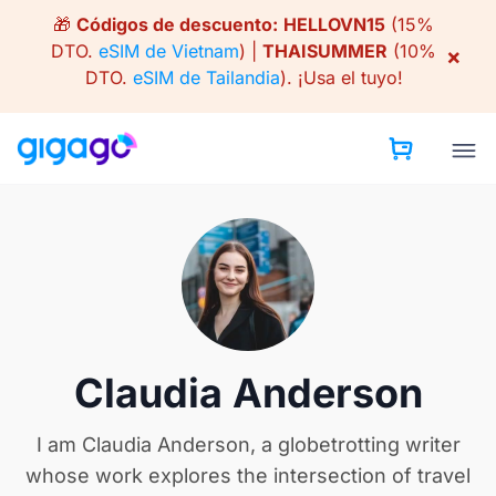
Skip
🎁
Códigos de descuento:
HELLOVN15
(15%
to
DTO.
eSIM de Vietnam
) |
THAISUMMER
(10%
×
content
DTO.
eSIM de Tailandia
).
¡Usa el tuyo!
Claudia Anderson
I am Claudia Anderson, a globetrotting writer
whose work explores the intersection of travel