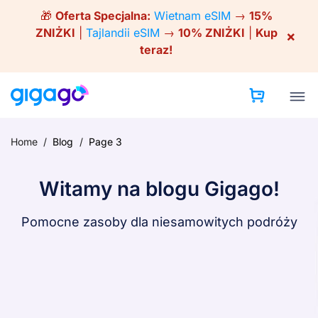
Skip
🎁
Oferta Specjalna:
Wietnam eSIM
→
15%
to
ZNIŻKI
|
Tajlandii eSIM
→
10% ZNIŻKI
|
Kup
×
content
teraz!
Home
/
Blog
/
Page 3
Witamy na blogu Gigago!
Pomocne zasoby dla niesamowitych podróży