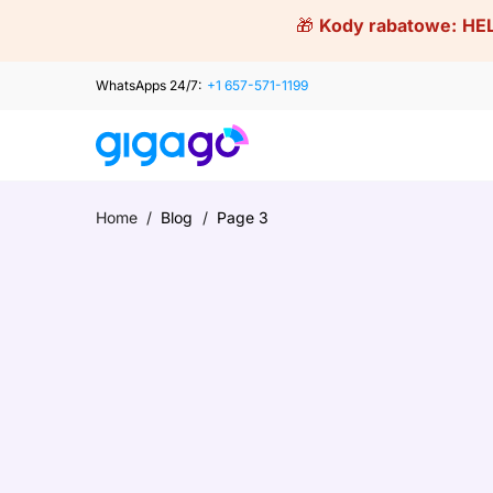
Skip
🎁
Kody rabatowe:
HE
to
content
WhatsApps 24/7:
+1 657-571-1199
Home
/
Blog
/
Page 3