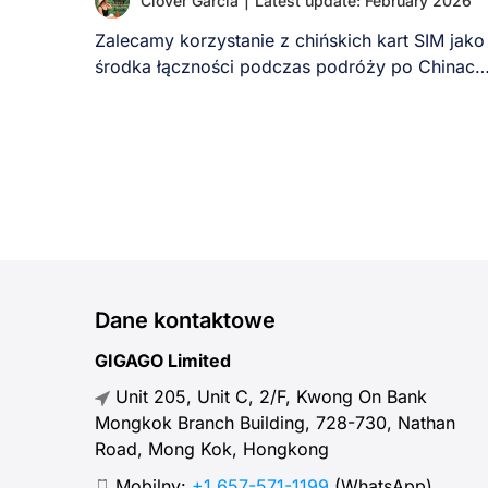
Clover Garcia
|
Latest update: February 2026
Zalecamy korzystanie z chińskich kart SIM jako
środka łączności podczas podróży po Chinach
Chociaż podróżujący [...]
Dane kontaktowe
GIGAGO Limited
Unit 205, Unit C, 2/F, Kwong On Bank
Mongkok Branch Building, 728-730, Nathan
Road, Mong Kok, Hongkong
Mobilny:
+1 657-571-1199
(WhatsApp)