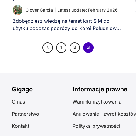
Clover Garcia
|
Latest update: February 2026
.
Zdobędziesz wiedzę na temat kart SIM do
użytku podczas podróży do Korei Południowej,
w tym [...]
1
2
3
Gigago
Informacje prawne
O nas
Warunki użytkowania
Partnerstwo
Anulowanie i zwrot kosztó
Kontakt
Polityka prywatności