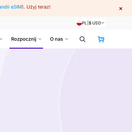
andii eSIM
).
Użyj teraz!
×
PL
|
$
USD
Rozpocznij
O nas