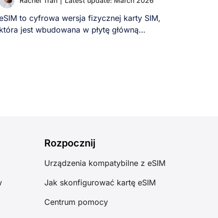
Rachel Tran
|
Latest update: March 2026
eSIM to cyfrowa wersja fizycznej karty SIM,
która jest wbudowana w płytę główną
nowoczesnych telefonów. [...]
Rozpocznij
Urządzenia kompatybilne z eSIM
w
Jak skonfigurować kartę eSIM
Centrum pomocy