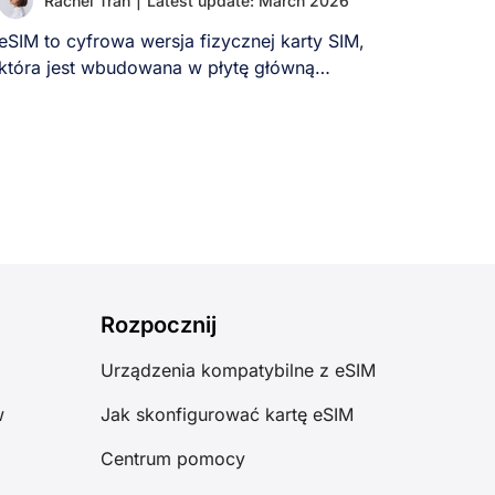
Rachel Tran
|
Latest update: March 2026
eSIM to cyfrowa wersja fizycznej karty SIM,
która jest wbudowana w płytę główną
nowoczesnych telefonów. [...]
Rozpocznij
Urządzenia kompatybilne z eSIM
w
Jak skonfigurować kartę eSIM
Centrum pomocy