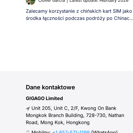
Clover Garcia
|
Latest update: February 2026
Zalecamy korzystanie z chińskich kart SIM jako
środka łączności podczas podróży po Chinach
Chociaż podróżujący [...]
Dane kontaktowe
GIGAGO Limited
Unit 205, Unit C, 2/F, Kwong On Bank
Mongkok Branch Building, 728-730, Nathan
Road, Mong Kok, Hongkong
Mobilny:
+1 657-571-1199
(WhatsApp)