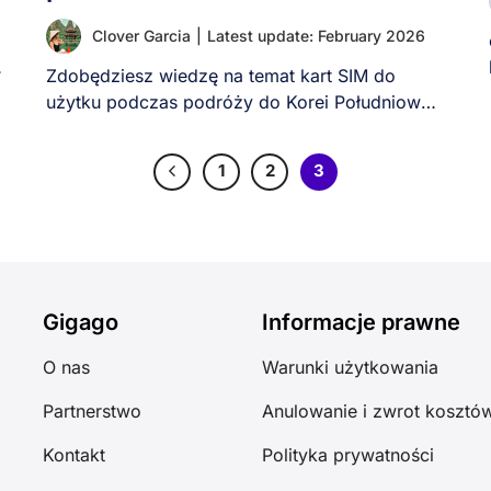
Clover Garcia
|
Latest update: February 2026
.
Zdobędziesz wiedzę na temat kart SIM do
użytku podczas podróży do Korei Południowej,
w tym [...]
1
2
3
Gigago
Informacje prawne
O nas
Warunki użytkowania
Partnerstwo
Anulowanie i zwrot kosztó
Kontakt
Polityka prywatności