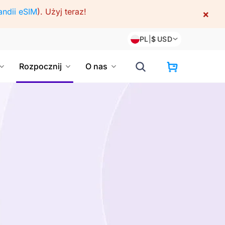
andii eSIM
).
Użyj teraz!
×
PL
|
$
USD
Rozpocznij
O nas