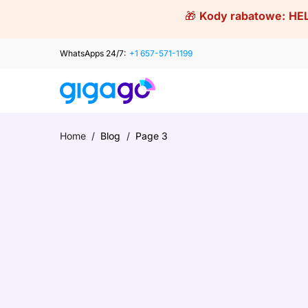
Skip
🎁
Kody rabatowe:
HE
to
content
WhatsApps 24/7:
+1 657-571-1199
Home
/
Blog
/
Page 3