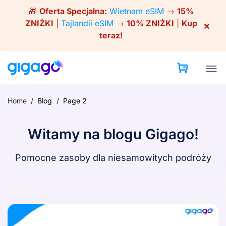
Skip
🎁
Oferta Specjalna:
Wietnam eSIM
→
15%
to
ZNIŻKI
|
Tajlandii eSIM
→
10% ZNIŻKI
|
Kup
×
content
teraz!
Home
/
Blog
/
Page 2
Witamy na blogu Gigago!
Pomocne zasoby dla niesamowitych podróży