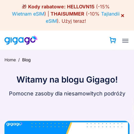
Skip
🎁
Kody rabatowe:
HELLOVN15
(-15%
to
Wietnam eSIM
) |
THAISUMMER
(-10%
Tajlandii
×
content
eSIM
).
Użyj teraz!
Home
/
Blog
Witamy na blogu Gigago!
Pomocne zasoby dla niesamowitych podróży