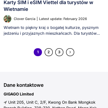
Karty SIM i eSIM Viettel dla turystów w
Wietnamie
Clover Garcia
|
Latest update: February 2026
Wietnam to piękny kraj o bogatej kulturze, pysznym
jedzeniu i przyjaznych mieszkańcach. Dla turystów
niezawodny [...]
1
2
3
Dane kontaktowe
GIGAGO Limited
Unit 205, Unit C, 2/F, Kwong On Bank Mongkok
Branch Building, 728-730, Nathan Road, Mong Kok,