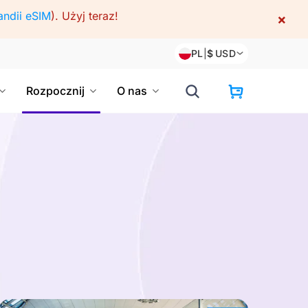
andii eSIM
).
Użyj teraz!
×
PL
|
$
USD
Rozpocznij
O nas