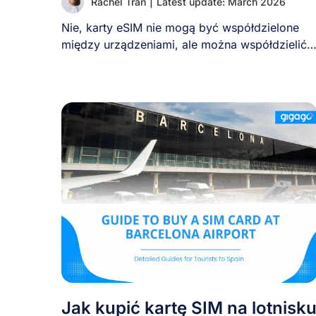
Rachel Tran
|
Latest update: March 2026
Nie, karty eSIM nie mogą być współdzielone
między urządzeniami, ale można współdzielić
połączenie danych eSIM, [...]
Jak kupić kartę SIM na lotnisk