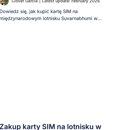
Clover Garcia
|
Latest update: February 2026
Dowiedz się, jak kupić kartę SIM na
międzynarodowym lotnisku Suvarnabhumi w
Bangkoku (BKK) krok po [...]
Zakup karty SIM na lotnisku w