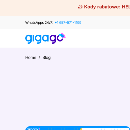
Skip
🎁
Kody rabatowe:
HE
to
content
WhatsApps 24/7:
+1 657-571-1199
Home
/
Blog