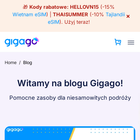
Skip
🎁
Kody rabatowe:
HELLOVN15
(-15%
to
Wietnam eSIM
) |
THAISUMMER
(-10%
Tajlandii
×
content
eSIM
).
Użyj teraz!
Home
/
Blog
Witamy na blogu Gigago!
Pomocne zasoby dla niesamowitych podróży