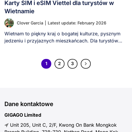
Karty SIM i eSIM Viettel dla turystów w
Wietnamie
Clover Garcia
|
Latest update: February 2026
Wietnam to piękny kraj o bogatej kulturze, pysznym
jedzeniu i przyjaznych mieszkańcach. Dla turystów
niezawodny [...]
1
2
3
Dane kontaktowe
GIGAGO Limited
Unit 205, Unit C, 2/F, Kwong On Bank Mongkok
Branch Building, 728-730, Nathan Road, Mong Kok,