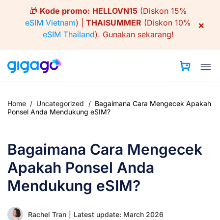
Skip
🎁
Kode promo:
HELLOVN15
(Diskon 15%
to
eSIM Vietnam
) |
THAISUMMER
(Diskon 10%
×
content
eSIM Thailand
).
Gunakan sekarang!
Home
/
Uncategorized
/
Bagaimana Cara Mengecek Apakah
Ponsel Anda Mendukung eSIM?
Bagaimana Cara Mengecek
Apakah Ponsel Anda
Mendukung eSIM?
Rachel Tran
|
Latest update: March 2026