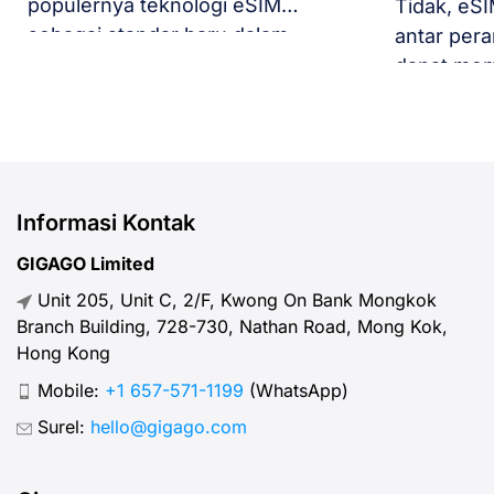
populernya teknologi eSIM
Tidak, eSI
sebagai standar baru dalam
antar pera
perjalanan internasional, banyak
dapat mem
pengguna bertanya-tanya:
eSIM And
“Apakah eSIM Memerlukan
ponsel seb
Aplikasi Khusus untuk Diinstal?”.
Banyak pe
Jika Anda sedang merencanakan
apakah me
perjalanan dan
eSIM dan 
Informasi Kontak
mempertimbangkan untuk
keluarga, 
GIGAGO Limited
menggunakan eSIM perjalanan,
sekunder s
Unit 205, Unit C, 2/F, Kwong On Bank Mongkok
aspek teknisnya mungkin terasa
pertanyaa
Branch Building, 728-730, Nathan Road, Mong Kok,
agak membingungkan. Panduan
didorong 
Hong Kong
ini akan menjelaskan apakah
uang dan
Mobile:
+1 657-571-1199
(WhatsApp)
Anda benar-benar memerlukan
perangkat lunak tambahan hanya
Surel:
hello@gigago.com
untuk tetap terhubung dengan
[…]