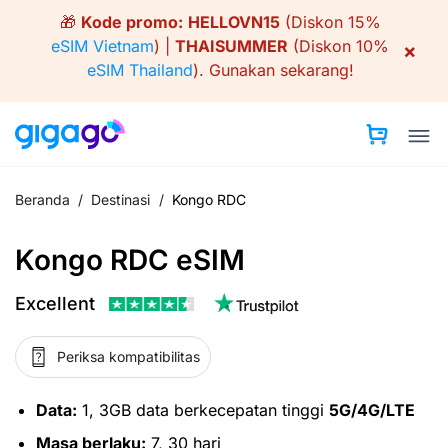
Skip
🎁
Kode promo:
HELLOVN15
(Diskon 15%
to
eSIM Vietnam
) |
THAISUMMER
(Diskon 10%
×
content
eSIM Thailand
).
Gunakan sekarang!
Beranda
/
Destinasi
/
Kongo RDC
Kongo RDC eSIM
Excellent
Periksa kompatibilitas
Data:
1, 3GB data berkecepatan tinggi
5G/4G/LTE
Masa berlaku:
7, 30 hari