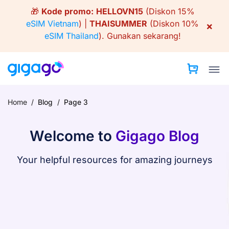
Skip
🎁
Kode promo:
HELLOVN15
(Diskon 15%
to
eSIM Vietnam
) |
THAISUMMER
(Diskon 10%
×
content
eSIM Thailand
).
Gunakan sekarang!
Home
/
Blog
/
Page 3
Welcome to
Gigago Blog
Your helpful resources for amazing journeys