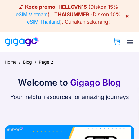
Skip
🎁
Kode promo:
HELLOVN15
(Diskon 15%
to
eSIM Vietnam
) |
THAISUMMER
(Diskon 10%
×
content
eSIM Thailand
).
Gunakan sekarang!
Home
/
Blog
/
Page 2
Welcome to
Gigago Blog
Your helpful resources for amazing journeys