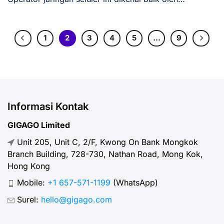
penduduk [...]
1
2
3
4
5
…
9
Informasi Kontak
GIGAGO Limited
Unit 205, Unit C, 2/F, Kwong On Bank Mongkok
Branch Building, 728-730, Nathan Road, Mong Kok,
Hong Kong
Mobile:
+1 657-571-1199
(WhatsApp)
Surel:
hello@gigago.com