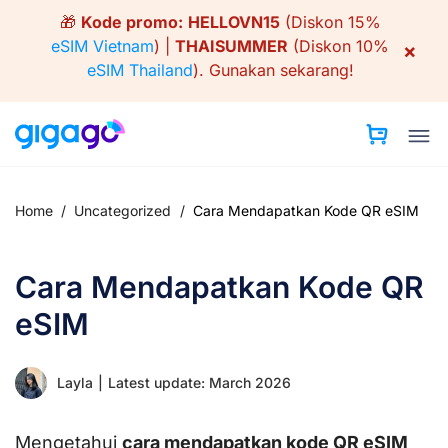
Skip
🎁
Kode promo:
HELLOVN15
(Diskon 15%
to
eSIM Vietnam
) |
THAISUMMER
(Diskon 10%
×
content
eSIM Thailand
).
Gunakan sekarang!
Home
/
Uncategorized
/
Cara Mendapatkan Kode QR eSIM
Cara Mendapatkan Kode QR
eSIM
Layla
|
Latest update: March 2026
Mengetahui
cara mendapatkan kode QR eSIM