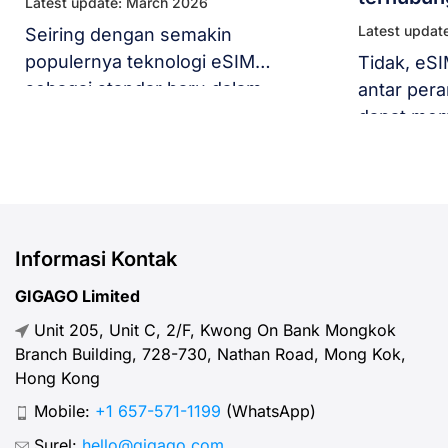
Latest update: March 2026
Latest updat
Seiring dengan semakin
populernya teknologi eSIM
Tidak, eSI
sebagai standar baru dalam
antar pera
perjalanan internasional, banyak
dapat mem
pengguna bertanya-tanya:
eSIM And
“Apakah eSIM Memerlukan
ponsel seb
Aplikasi Khusus untuk Diinstal?”.
Banyak pe
Jika Anda sedang merencanakan
apakah me
perjalanan dan
eSIM dan 
Informasi Kontak
mempertimbangkan untuk
keluarga, 
GIGAGO Limited
menggunakan eSIM perjalanan,
sekunder s
Unit 205, Unit C, 2/F, Kwong On Bank Mongkok
aspek teknisnya mungkin terasa
pertanyaa
Branch Building, 728-730, Nathan Road, Mong Kok,
agak membingungkan. Panduan
didorong 
Hong Kong
ini akan menjelaskan apakah
uang dan
Mobile:
+1 657-571-1199
(WhatsApp)
Anda benar-benar memerlukan
perangkat lunak tambahan hanya
Surel:
hello@gigago.com