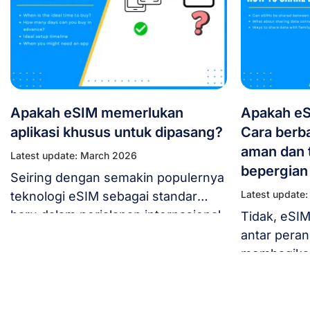
Apakah eSIM memerlukan
Apakah eS
aplikasi khusus untuk dipasang?
Cara berb
aman dan 
Latest update: March 2026
bepergian
Seiring dengan semakin populernya
Latest update
teknologi eSIM sebagai standar
baru dalam perjalanan internasional,
Tidak, eSIM
banyak pengguna bertanya-tanya:
antar peran
“Apakah eSIM Memerlukan Aplikasi
membagikan
Khusus untuk Diinstal?”. Jika Anda
Anda deng
sedang merencanakan perjalanan
sebagai hot
dan mempertimbangkan untuk
pelancong 