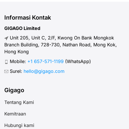
menggunakan eSIM perjalanan,
mereka bis
aspek teknisnya mungkin terasa
berbagi ko
Informasi Kontak
agak membingungkan. Panduan ini
teman, ata
GIGAGO Limited
akan menjelaskan apakah Anda
seperti tabl
Unit 205, Unit C, 2/F, Kwong On Bank Mongkok
benar-benar memerlukan perangkat
yang bagus
Branch Building, 728-730, Nathan Road, Mong Kok,
lunak tambahan hanya untuk tetap
tujuan men
Hong Kong
terhubung dengan […]
menyederh
Mobile:
+1 657-571-1199
(WhatsApp)
Surel:
hello@gigago.com
Gigago
Tentang Kami
Kemitraan
Hubungi kami