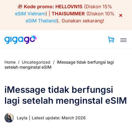
Skip
🎁
Kode promo:
HELLOVN15
(Diskon 15%
to
eSIM Vietnam
) |
THAISUMMER
(Diskon 10%
×
content
eSIM Thailand
).
Gunakan sekarang!
Home
/
Uncategorized
/
iMessage tidak berfungsi lagi
setelah menginstal eSIM
iMessage tidak berfungsi
lagi setelah menginstal eSIM
Layla
|
Latest update: March 2026