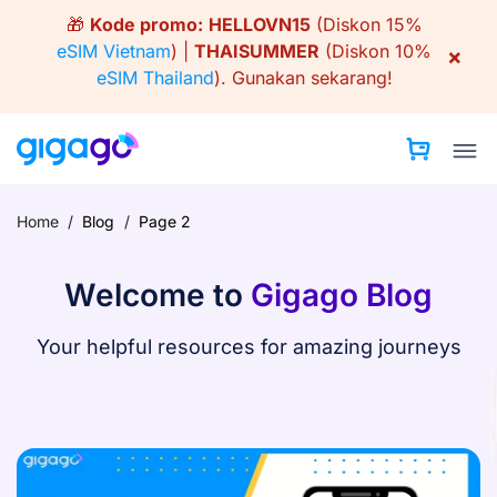
Skip
🎁
Kode promo:
HELLOVN15
(Diskon 15%
to
eSIM Vietnam
) |
THAISUMMER
(Diskon 10%
×
content
eSIM Thailand
).
Gunakan sekarang!
Home
/
Blog
/
Page 2
Welcome to
Gigago Blog
Your helpful resources for amazing journeys