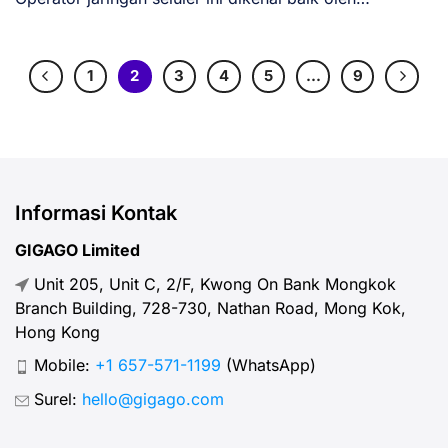
penduduk [...]
1
2
3
4
5
…
9
Informasi Kontak
GIGAGO Limited
Unit 205, Unit C, 2/F, Kwong On Bank Mongkok
Branch Building, 728-730, Nathan Road, Mong Kok,
Hong Kong
Mobile:
+1 657-571-1199
(WhatsApp)
Surel:
hello@gigago.com