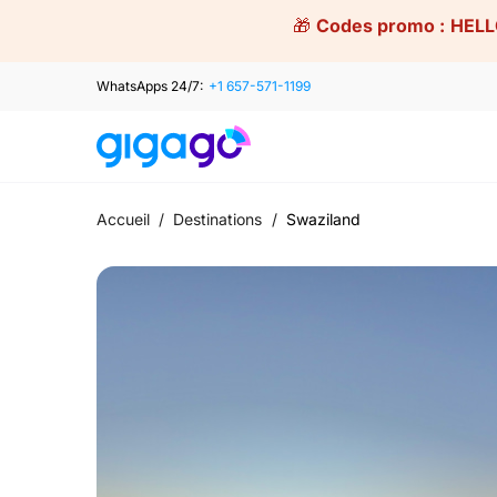
Skip
🎁
Codes promo :
HELL
to
content
WhatsApps 24/7:
+1 657-571-1199
Accueil
/
Destinations
/
Swaziland