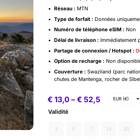
Réseau :
MTN
Type de forfait :
Données uniquement
Numéro de téléphone eSIM :
Non
Délai de livraison :
Immédiatement pa
Partage de connexion / Hotspot :
O
Option de recharge :
Non disponibl
Couverture :
Swaziland (parc nation
chutes de Mantenga, rocher de Sibe
€
13,0
–
€
52,5
EUR (€)
USD ($)
Validité
3
5
7
14
30