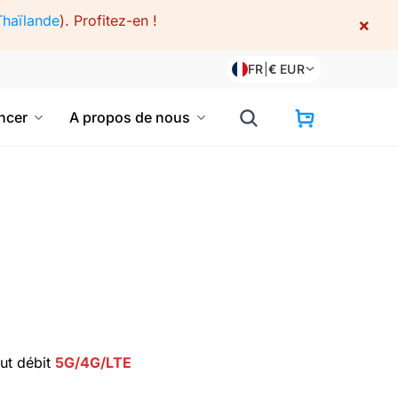
Thaïlande
).
Profitez-en !
×
FR
|
€
EUR
cer
A propos de nous
ut débit
5G/4G/LTE