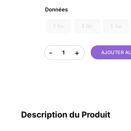
Données
1 Go
3 Go
5 Go
eSIM Swaziland quantity
AJOUTER AU
Description du Produit