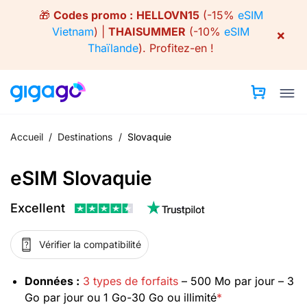
Skip
🎁
Codes promo :
HELLOVN15
(-15%
eSIM
to
Vietnam
) |
THAISUMMER
(-10%
eSIM
×
content
Thaïlande
).
Profitez-en !
Accueil
/
Destinations
/
Slovaquie
eSIM Slovaquie
Excellent
Vérifier la compatibilité
Données :
3 types de forfaits
– 500 Mo par jour – 3
Go par jour ou 1 Go-30 Go ou illimité
*