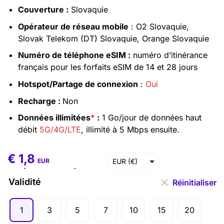
Couverture :
Slovaquie
Opérateur de réseau mobile
: O2 Slovaquie,
Slovak Telekom (DT) Slovaquie, Orange Slovaquie
Numéro de téléphone eSIM :
numéro d’itinérance
français pour les forfaits eSIM de 14 et 28 jours
Hotspot/Partage de connexion
:
Oui
Recharge :
Non
Données illimitées
*
:
1 Go/jour de données haut
débit
5G/4G/LTE
, illimité à 5 Mbps ensuite.
€
1,8
€
1,8
–
€
86,4
EUR (€)
EUR
USD ($)
Validité
Réinitialiser
1
3
5
7
10
15
20