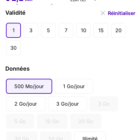
€
2,2
–
€
207,3
USD ($)
Validité
Réinitialiser
1
3
5
7
10
15
20
30
Données
500 Mo/jour
1 Go/jour
2 Go/jour
3 Go/jour
3 Go
5 Go
10 Go
20 Go
30 Go
50 Go
Illimité