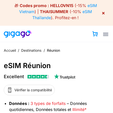
Skip
🎁
Codes promo :
HELLOVN15
(-15%
eSIM
to
Vietnam
) |
THAISUMMER
(-10%
eSIM
×
content
Thaïlande
).
Profitez-en !
Accueil
/
Destinations
/
Réunion
eSIM Réunion
Excellent
Vérifier la compatibilité
Données :
3 types de forfaits
– Données
quotidiennes, Données totales et
Illimité*