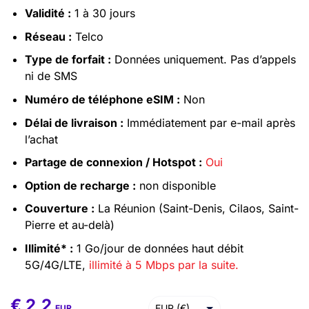
Validité :
1 à 30 jours
Réseau :
Telco
Type de forfait :
Données uniquement. Pas d’appels
ni de SMS
Numéro de téléphone eSIM :
Non
Délai de livraison :
Immédiatement par e-mail après
l’achat
Partage de connexion / Hotspot :
Oui
Option de recharge :
non disponible
Couverture :
La Réunion (Saint-Denis, Cilaos, Saint-
Pierre et au-delà)
Illimité* :
1 Go/jour de données haut débit
5G/4G/LTE,
illimité à 5 Mbps par la suite.
€
2,2
EUR (€)
EUR