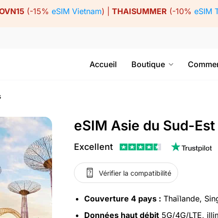
OVN15
(-15%
eSIM Vietnam
) |
THAISUMMER
(-10%
eSIM 
Accueil
Boutique
Commen
s
eSIM Asie du Sud-Est
Excellent
Vérifier la compatibilité
Couverture 4 pays :
Thaïlande, Sing
Données haut débit
5G/4G/LTE, illi