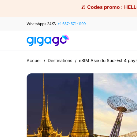
Skip
🎁
Codes promo :
HELL
to
content
WhatsApps 24/7:
+1 657-571-1199
Accueil
/
Destinations
/
eSIM Asie du Sud-Est 4 pay