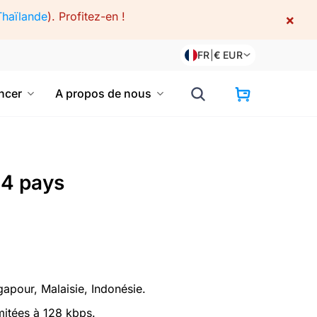
Thaïlande
).
Profitez-en !
×
FR
|
€
EUR
cer
A propos de nous
 4 pays
apour, Malaisie, Indonésie.
mitées à 128 kbps.