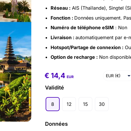
Réseau :
AIS (Thaïlande), Singtel (S
Fonction :
Données uniquement. Pas
Numéro de téléphone eSIM
: Non
Livraison :
automatiquement par e-ma
Hotspot/Partage de connexion :
Ou
Option de recharge :
Non disponibl
€
14,4
€
14,4
–
€
82,1
EUR (€)
EUR
USD ($)
Validité
8
12
15
30
Données