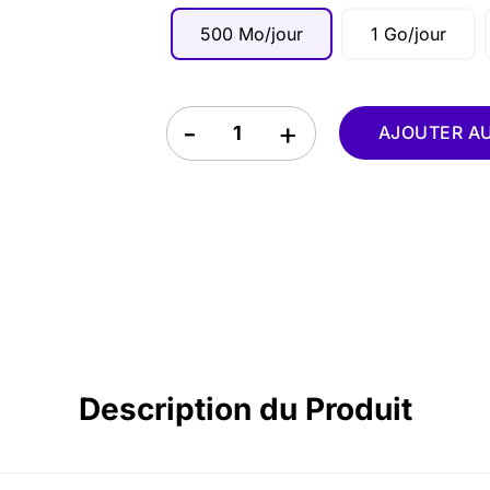
500 Mo/jour
1 Go/jour
eSIM Asie du Sud-Est 4 pays quantity
AJOUTER AU 
Description du Produit