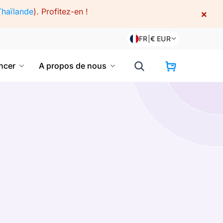
Thaïlande
).
Profitez-en !
×
FR
|
€
EUR
cer
A propos de nous