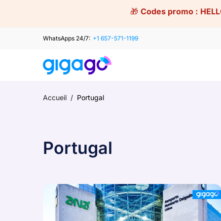
Skip
🎁
Codes promo :
HELL
to
content
WhatsApps 24/7:
+1 657-571-1199
Accueil
/
Portugal
Portugal