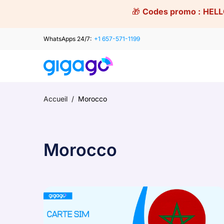
Skip
🎁
Codes promo :
HELL
to
content
WhatsApps 24/7:
+1 657-571-1199
Accueil
/
Morocco
Morocco