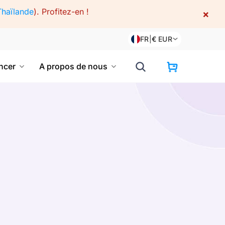
Thaïlande
).
Profitez-en !
×
FR
|
€
EUR
cer
A propos de nous