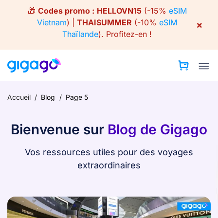
Skip
🎁
Codes promo :
HELLOVN15
(-15%
eSIM
to
Vietnam
) |
THAISUMMER
(-10%
eSIM
×
content
Thaïlande
).
Profitez-en !
Accueil
/
Blog
/
Page 5
Bienvenue sur
Blog de Gigago
Vos ressources utiles pour des voyages
extraordinaires