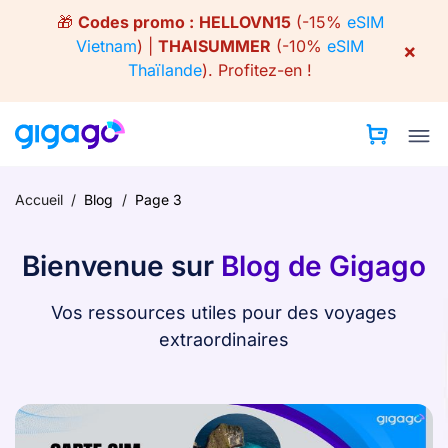
Skip
🎁
Codes promo :
HELLOVN15
(-15%
eSIM
to
Vietnam
) |
THAISUMMER
(-10%
eSIM
×
content
Thaïlande
).
Profitez-en !
Accueil
/
Blog
/
Page 3
Bienvenue sur
Blog de Gigago
Vos ressources utiles pour des voyages
extraordinaires