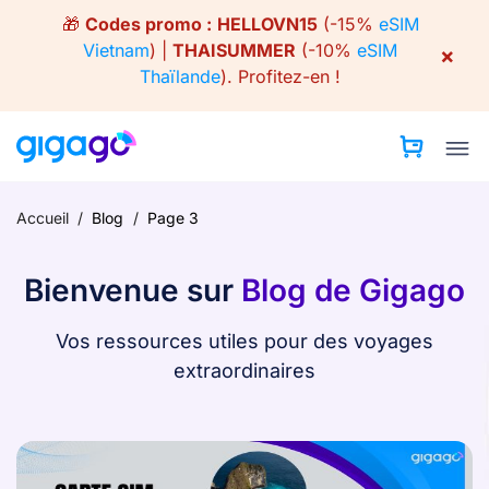
Skip
🎁
Codes promo :
HELLOVN15
(-15%
eSIM
to
Vietnam
) |
THAISUMMER
(-10%
eSIM
×
content
Thaïlande
).
Profitez-en !
Accueil
/
Blog
/
Page 3
Bienvenue sur
Blog de Gigago
Vos ressources utiles pour des voyages
extraordinaires