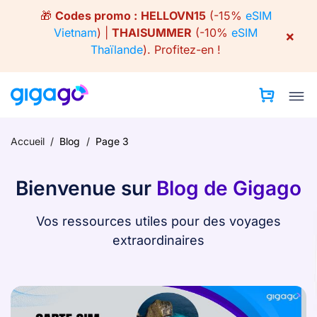
Skip
🎁
Codes promo :
HELLOVN15
(-15%
eSIM
to
Vietnam
) |
THAISUMMER
(-10%
eSIM
×
content
Thaïlande
).
Profitez-en !
Accueil
/
Blog
/
Page 3
Bienvenue sur
Blog de Gigago
Vos ressources utiles pour des voyages
extraordinaires