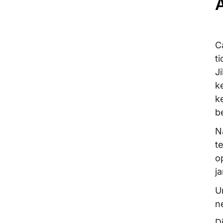
C
t
J
k
k
b
N
t
o
ja
U
n
D