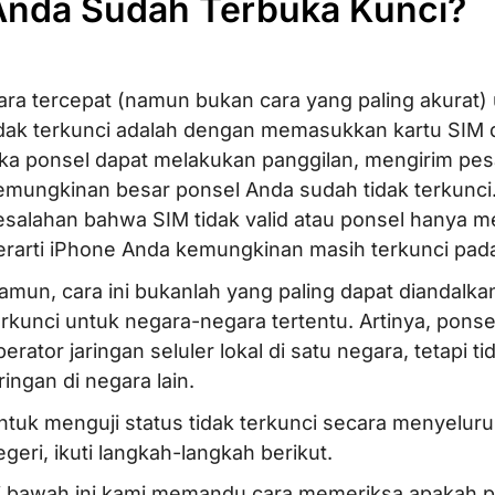
Anda Sudah Terbuka Kunci?
ara tercepat (namun bukan cara yang paling akurat
idak terkunci adalah dengan memasukkan kartu SIM da
ika ponsel dapat melakukan panggilan, mengirim pesa
emungkinan besar ponsel Anda sudah tidak terkunc
esalahan bahwa SIM tidak valid atau ponsel hanya m
erarti iPhone Anda kemungkinan masih terkunci pad
amun, cara ini bukanlah yang paling dapat diandalk
erkunci untuk negara-negara tertentu. Artinya, pons
perator jaringan seluler lokal di satu negara, tetapi 
ringan di negara lain.
ntuk menguji status tidak terkunci secara menyeluru
egeri, ikuti langkah-langkah berikut.
i bawah ini kami memandu cara memeriksa apakah po