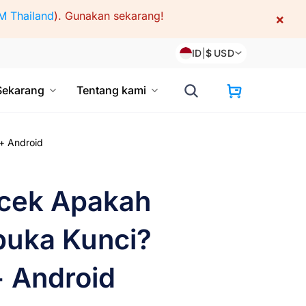
M Thailand
).
Gunakan sekarang!
×
ID
|
$
USD
Sekarang
Tentang kami
+ Android
cek Apakah
buka Kunci?
+ Android