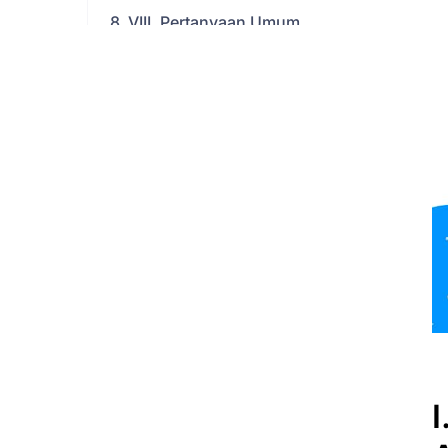
VIII. Pertanyaan Umum
tentang Cara Memeriksa
Apakah Ponsel Anda Telah
Dibuka Kunci