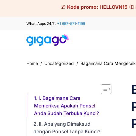
Skip
🎁
Kode promo:
HELLOVN15
(D
to
content
WhatsApps 24/7:
+1 657-571-1199
Home
/
Uncategorized
/
Bagaimana Cara Mengecek A
I. Bagaimana Cara
Memeriksa Apakah Ponsel
Anda Sudah Terbuka Kunci?
II. Apa yang Dimaksud
dengan Ponsel Tanpa Kunci?