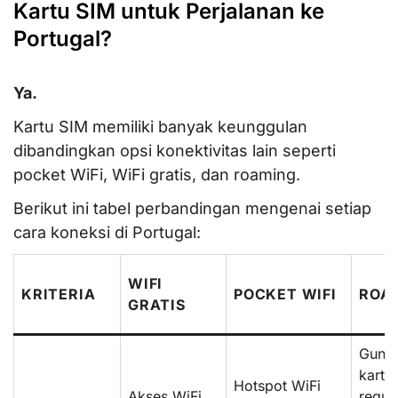
Kartu SIM untuk Perjalanan ke
Portugal?
Ya.
Kartu SIM memiliki banyak keunggulan
dibandingkan opsi konektivitas lain seperti
pocket WiFi, WiFi gratis, dan roaming.
Berikut ini tabel perbandingan mengenai setiap
cara koneksi di Portugal:
WIFI
KRITERIA
POCKET WIFI
ROA
GRATIS
Guna
kartu
Hotspot WiFi
Akses WiFi
regul