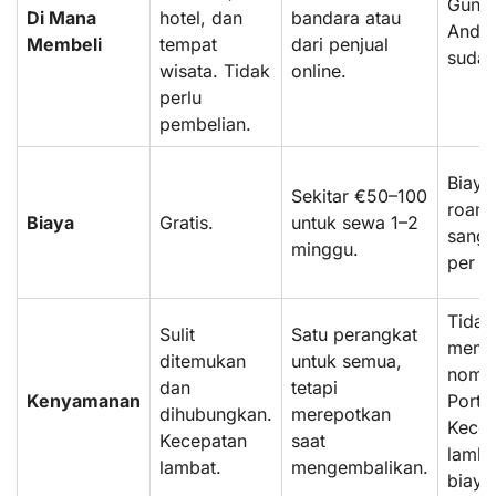
Guna
Di Mana
hotel, dan
bandara atau
Anda
Membeli
tempat
dari penjual
sudah
wisata. Tidak
online.
perlu
pembelian.
Biaya
Sekitar €50–100
roam
Biaya
Gratis.
untuk sewa 1–2
sanga
minggu.
per M
Tidak
Sulit
Satu perangkat
memil
ditemukan
untuk semua,
nomor
dan
tetapi
Kenyamanan
Portu
dihubungkan.
merepotkan
Kecep
Kecepatan
saat
lamba
lambat.
mengembalikan.
biaya 