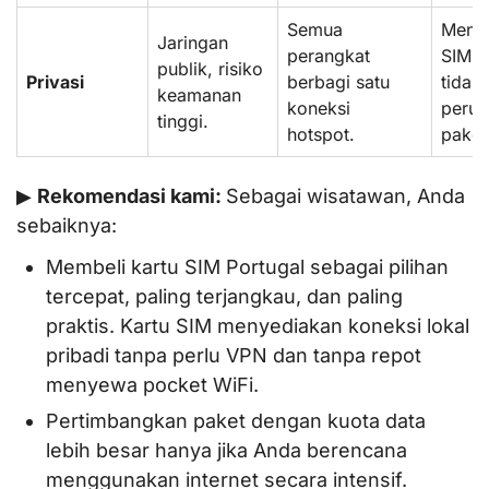
Semua
Meng
Jaringan
perangkat
SIM r
publik, risiko
Privasi
berbagi satu
tidak
keamanan
koneksi
peru
tinggi.
hotspot.
paket
▶
Rekomendasi kami:
Sebagai wisatawan, Anda
sebaiknya:
Membeli kartu SIM Portugal sebagai pilihan
tercepat, paling terjangkau, dan paling
praktis. Kartu SIM menyediakan koneksi lokal
pribadi tanpa perlu VPN dan tanpa repot
menyewa pocket WiFi.
Pertimbangkan paket dengan kuota data
lebih besar hanya jika Anda berencana
menggunakan internet secara intensif.