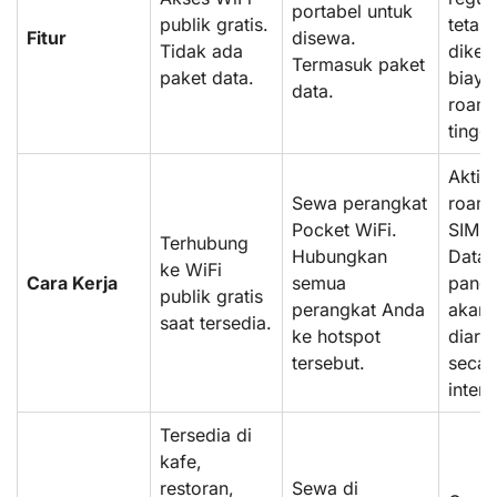
portabel untuk
publik gratis.
tetap
Fitur
disewa.
Tidak ada
diken
Termasuk paket
paket data.
biaya
data.
roam
tinggi
Aktif
Sewa perangkat
roami
Pocket WiFi.
SIM A
Terhubung
Hubungkan
Data 
ke WiFi
Cara Kerja
semua
pangg
publik gratis
perangkat Anda
akan
saat tersedia.
ke hotspot
diara
tersebut.
secar
intern
Tersedia di
kafe,
restoran,
Sewa di