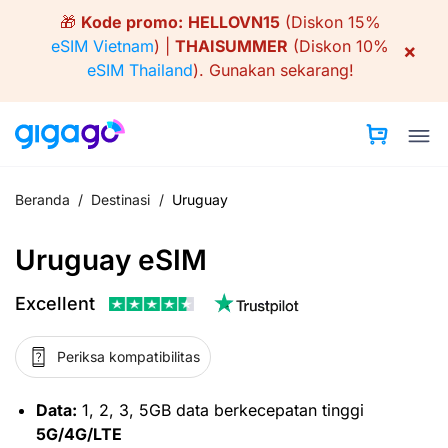
Skip
🎁
Kode promo:
HELLOVN15
(Diskon 15%
to
eSIM Vietnam
) |
THAISUMMER
(Diskon 10%
×
content
eSIM Thailand
).
Gunakan sekarang!
Beranda
/
Destinasi
/
Uruguay
Uruguay eSIM
Excellent
Periksa kompatibilitas
Data:
1, 2, 3, 5GB data berkecepatan tinggi
5G/4G/LTE