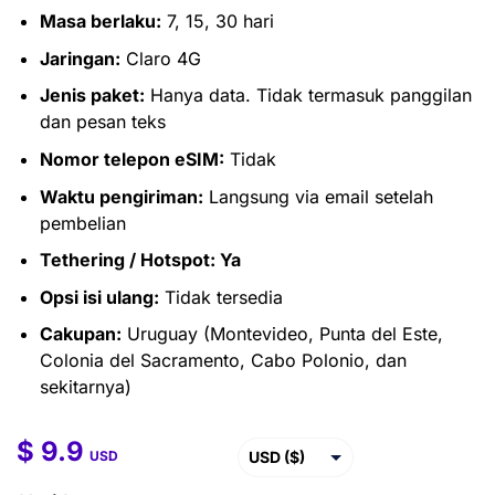
Masa berlaku:
7, 15, 30 hari
Jaringan:
Claro 4G
Jenis paket:
Hanya data. Tidak termasuk panggilan
dan pesan teks
Nomor telepon eSIM:
Tidak
Waktu pengiriman:
Langsung via email setelah
pembelian
Tethering / Hotspot: Ya
Opsi isi ulang:
Tidak tersedia
Cakupan:
Uruguay (Montevideo, Punta del Este,
Colonia del Sacramento, Cabo Polonio, dan
sekitarnya)
$
9.9
$
9.9
–
$
41.5
USD ($)
USD