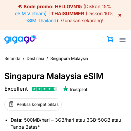
Skip
🎁
Kode promo:
HELLOVN15
(Diskon 15%
to
eSIM Vietnam
) |
THAISUMMER
(Diskon 10%
×
content
eSIM Thailand
).
Gunakan sekarang!
Beranda
/
Destinasi
/
Singapura Malaysia
Singapura Malaysia eSIM
Excellent
Periksa kompatibilitas
Data:
500MB/hari – 3GB/hari atau 3GB-50GB atau
Tanpa Batas*