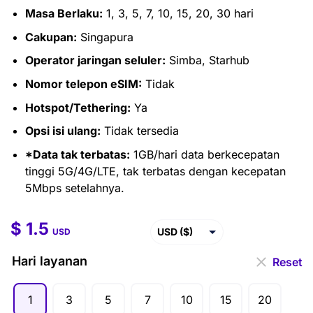
Masa Berlaku:
1, 3, 5, 7, 10, 15, 20, 30 hari
Cakupan:
Singapura
Operator jaringan seluler:
Simba, Starhub
Nomor telepon eSIM:
Tidak
Hotspot/Tethering:
Ya
Opsi isi ulang:
Tidak tersedia
*Data tak terbatas:
1GB/hari data berkecepatan
tinggi 5G/4G/LTE, tak terbatas dengan kecepatan
5Mbps setelahnya.
$
1.5
$
1.5
–
$
81.5
USD ($)
USD
EUR (€)
Hari layanan
Reset
GBP (£)
1
3
5
7
10
15
20
AUD ($)