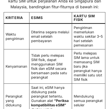
kartu SIM untuk perjalanan Anda ke Singapura dan
Malaysia, bandingkan fitur-fiturnya di bawah ini:
KARTU SIM
KRITERIA
ESIMS
FISIK
Pengiriman
Diterima segera melalui
memerlukan
Waktu
email setelah
waktu sekitar 3–5
pengiriman
pembayaran
hari setelah
pemesanan
Perlu melepas
Tidak perlu melepas
SIM lama untuk
SIM fisik, dapat
memasang SIM
menggunakan SIM
Kenyamanan
baru jika
fisik dan eSIM secara
perangkat hanya
bersamaan pada satu
memiliki satu slot
perangkat
SIM fisik
Saat ini, eSIM hanya
didukung pada
Perangkat
perangkat tertentu.
Mendukung
yang
Gunakan alat
“Periksa
semua perangkat
didukung
kompatibilitas eSIM”
seluler