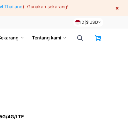
M Thailand
).
Gunakan sekarang!
×
ID
|
$
USD
Sekarang
Tentang kami
5G/4G/LTE