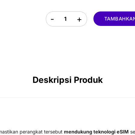
CAD ($)
SGD ($)
Nepal eSIM quantity
TAMBAHKAN
IDR (Rp)
Deskripsi Produk
mastikan perangkat tersebut
mendukung teknologi eSIM
se