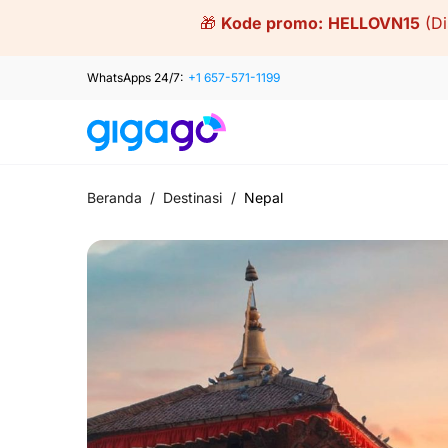
Skip
🎁
Kode promo:
HELLOVN15
(D
to
content
WhatsApps 24/7:
+1 657-571-1199
Beranda
/
Destinasi
/
Nepal