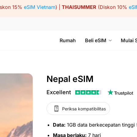
iskon 15%
eSIM Vietnam
) |
THAISUMMER
(Diskon 10%
eSI
Rumah
Beli eSIM
Mulai 
Nepal eSIM
Excellent
Periksa kompatibilitas
Data:
1GB data berkecepatan tinggi
Masa berlaku:
7 hari