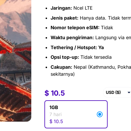
Jaringan:
Ncel LTE
Jenis paket:
Hanya data. Tidak term
Nomor telepon eSIM:
Tidak
Waktu pengiriman:
Langsung via em
Tethering / Hotspot: Ya
Opsi top-up:
Tidak tersedia
Cakupan:
Nepal (Kathmandu, Pokhar
sekitarnya)
$
$
10.5
10.5
USD ($)
EUR (€)
1GB
GBP (£)
7 hari
$
10.5
AUD ($)