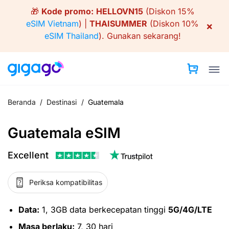
Skip
🎁
Kode promo:
HELLOVN15
(Diskon 15%
to
eSIM Vietnam
) |
THAISUMMER
(Diskon 10%
×
content
eSIM Thailand
).
Gunakan sekarang!
Beranda
/
Destinasi
/
Guatemala
Guatemala eSIM
Excellent
Periksa kompatibilitas
Data:
1, 3GB data berkecepatan tinggi
5G/4G/LTE
Masa berlaku:
7, 30 hari