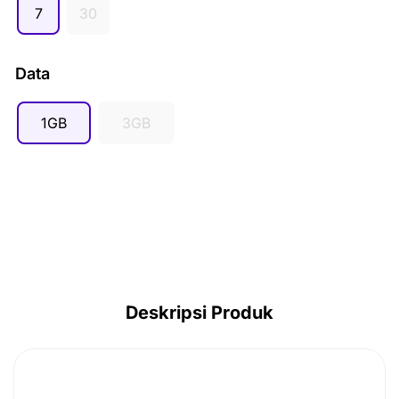
7
30
AUD ($)
CAD ($)
Data
SGD ($)
IDR (Rp)
1GB
3GB
Deskripsi Produk