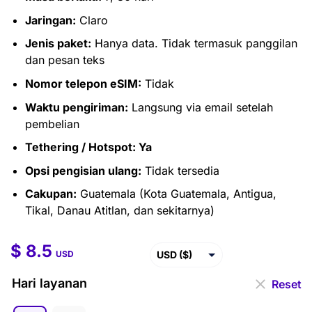
Jaringan:
Claro
Jenis paket:
Hanya data. Tidak termasuk panggilan
dan pesan teks
Nomor telepon eSIM:
Tidak
Waktu pengiriman:
Langsung via email setelah
pembelian
Tethering / Hotspot: Ya
Opsi pengisian ulang:
Tidak tersedia
Cakupan:
Guatemala (Kota Guatemala, Antigua,
Tikal, Danau Atitlan, dan sekitarnya)
$
8.5
$
8.5
–
$
24.5
USD ($)
USD
EUR (€)
Hari layanan
Reset
GBP (£)