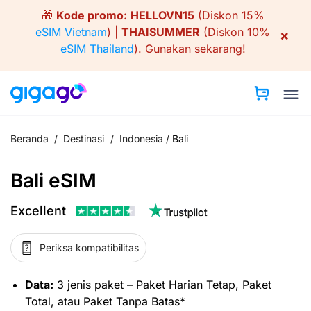
Skip
🎁
Kode promo:
HELLOVN15
(Diskon 15%
to
eSIM Vietnam
) |
THAISUMMER
(Diskon 10%
×
content
eSIM Thailand
).
Gunakan sekarang!
Beranda
/
Destinasi
/
Indonesia
/
Bali
Bali eSIM
Excellent
Periksa kompatibilitas
Data:
3 jenis paket – Paket Harian Tetap, Paket
Total, atau Paket Tanpa Batas*