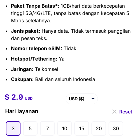
Paket Tanpa Batas*:
1GB/hari data berkecepatan
tinggi 5G/4G/LTE, tanpa batas dengan kecepatan 5
Mbps setelahnya.
Jenis paket:
Hanya data. Tidak termasuk panggilan
dan pesan teks.
Nomor telepon eSIM:
Tidak
Hotspot/Tethering:
Ya
Jaringan:
Telkomsel
Cakupan:
Bali dan seluruh Indonesia
$
2.9
$
2.9
–
$
81.5
USD ($)
USD
EUR (€)
Hari layanan
Reset
GBP (£)
3
5
7
10
15
20
30
AUD ($)