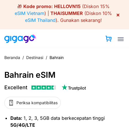
Skip
🎁
Kode promo:
HELLOVN15
(Diskon 15%
to
eSIM Vietnam
) |
THAISUMMER
(Diskon 10%
×
content
eSIM Thailand
).
Gunakan sekarang!
Beranda
/
Destinasi
/
Bahrain
Bahrain eSIM
Excellent
Periksa kompatibilitas
Data:
1, 2, 3, 5GB data berkecepatan tinggi
5G/4G/LTE