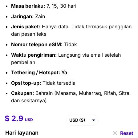
Masa berlaku:
7, 15, 30 hari
Jaringan:
Zain
Jenis paket:
Hanya data. Tidak termasuk panggilan
dan pesan teks
Nomor telepon eSIM:
Tidak
Waktu pengiriman:
Langsung via email setelah
pembelian
Tethering / Hotspot: Ya
Opsi top-up:
Tidak tersedia
Cakupan:
Bahrain (Manama, Muharraq, Rifah, Sitra,
dan sekitarnya)
$
2.9
$
2.9
–
$
176.9
USD ($)
USD
EUR (€)
Hari layanan
Reset