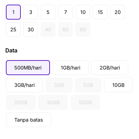
GBP (£)
1
3
5
7
10
15
20
AUD ($)
CAD ($)
25
30
40
60
90
SGD ($)
IDR (Rp)
Data
500MB/hari
1GB/hari
2GB/hari
3GB/hari
3GB
5GB
10GB
20GB
30GB
50GB
Tanpa batas