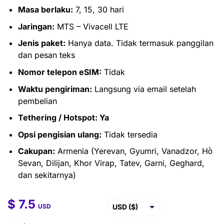
Masa berlaku:
7, 15, 30 hari
Jaringan:
MTS – Vivacell LTE
Jenis paket:
Hanya data. Tidak termasuk panggilan
dan pesan teks
Nomor telepon eSIM:
Tidak
Waktu pengiriman:
Langsung via email setelah
pembelian
Tethering / Hotspot: Ya
Opsi pengisian ulang:
Tidak tersedia
Cakupan:
Armenia (Yerevan, Gyumri, Vanadzor, Hồ
Sevan, Dilijan, Khor Virap, Tatev, Garni, Geghard,
dan sekitarnya)
$
7.5
$
7.5
–
$
49.5
USD ($)
USD