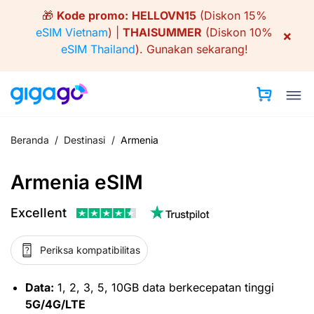
Skip
🎁
Kode promo:
HELLOVN15
(Diskon 15%
to
eSIM Vietnam
) |
THAISUMMER
(Diskon 10%
×
content
eSIM Thailand
).
Gunakan sekarang!
Beranda
/
Destinasi
/
Armenia
Armenia eSIM
Excellent
Periksa kompatibilitas
Data:
1, 2, 3, 5, 10GB data berkecepatan tinggi
5G/4G/LTE