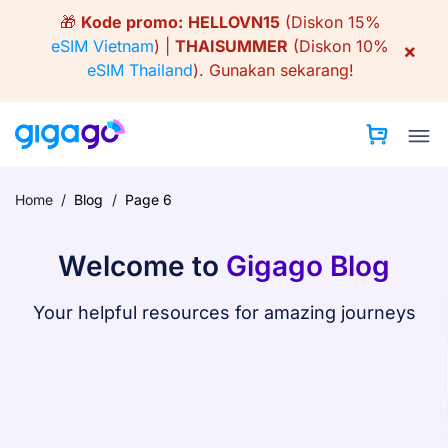
Skip
🎁
Kode promo:
HELLOVN15
(Diskon 15%
to
eSIM Vietnam
) |
THAISUMMER
(Diskon 10%
×
content
eSIM Thailand
).
Gunakan sekarang!
Home
/
Blog
/
Page 6
Welcome to
Gigago Blog
Your helpful resources for amazing journeys