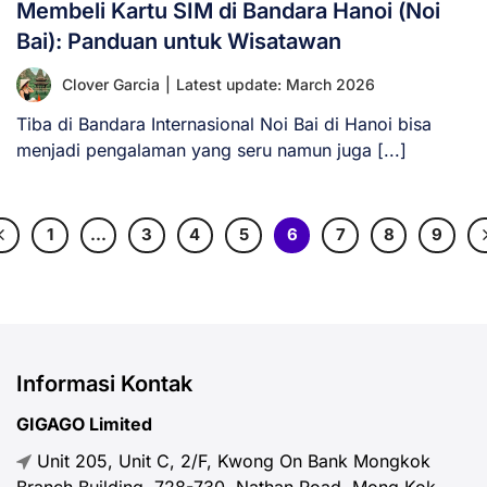
Membeli Kartu SIM di Bandara Hanoi (Noi
Bai): Panduan untuk Wisatawan
Clover Garcia
|
Latest update: March 2026
Tiba di Bandara Internasional Noi Bai di Hanoi bisa
menjadi pengalaman yang seru namun juga [...]
1
…
3
4
5
6
7
8
9
Informasi Kontak
GIGAGO Limited
Unit 205, Unit C, 2/F, Kwong On Bank Mongkok
Branch Building, 728-730, Nathan Road, Mong Kok,