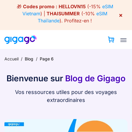
Skip
🎁
Codes promo :
HELLOVN15
(-15%
eSIM
to
Vietnam
) |
THAISUMMER
(-10%
eSIM
×
content
Thaïlande
).
Profitez-en !
Accueil
/
Blog
/
Page 6
Bienvenue sur
Blog de Gigago
Vos ressources utiles pour des voyages
extraordinaires