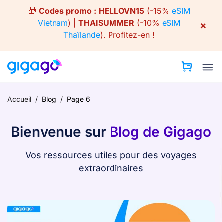
Skip
🎁
Codes promo :
HELLOVN15
(-15%
eSIM
to
Vietnam
) |
THAISUMMER
(-10%
eSIM
×
content
Thaïlande
).
Profitez-en !
Accueil
/
Blog
/
Page 6
Bienvenue sur
Blog de Gigago
Vos ressources utiles pour des voyages
extraordinaires