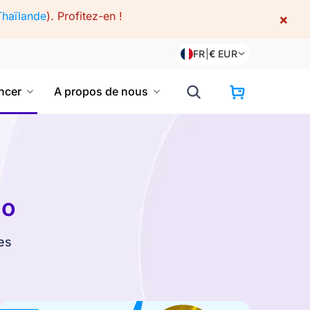
Thaïlande
).
Profitez-en !
×
FR
|
€
EUR
cer
A propos de nous
go
es