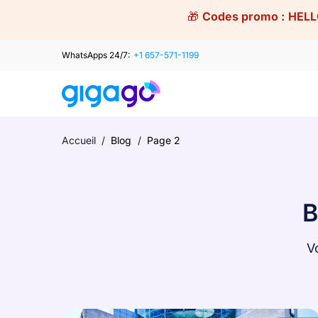
Skip
🎁
Codes promo :
HELL
to
content
WhatsApps 24/7:
+1 657-571-1199
Accueil
/
Blog
/
Page 2
B
V