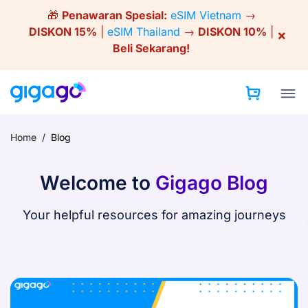
Skip
🎁
Penawaran Spesial:
eSIM Vietnam
→
to
DISKON 15%
|
eSIM Thailand
→
DISKON 10%
|
×
content
Beli Sekarang!
Home
/
Blog
Welcome to
Gigago Blog
Your helpful resources for amazing journeys