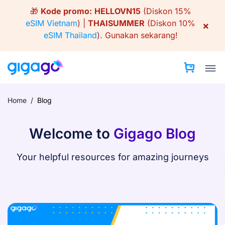
Skip
🎁
Kode promo:
HELLOVN15
(Diskon 15%
to
eSIM Vietnam
) |
THAISUMMER
(Diskon 10%
×
content
eSIM Thailand
).
Gunakan sekarang!
Home
/
Blog
Welcome to
Gigago Blog
Your helpful resources for amazing journeys