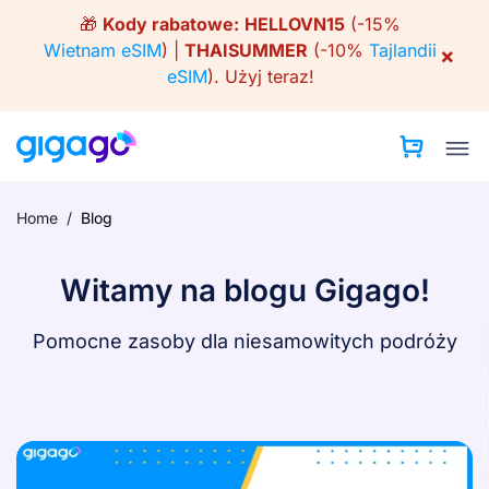
Skip
🎁
Kody rabatowe:
HELLOVN15
(-15%
to
Wietnam eSIM
) |
THAISUMMER
(-10%
Tajlandii
×
content
eSIM
).
Użyj teraz!
Home
/
Blog
Witamy na blogu Gigago!
Pomocne zasoby dla niesamowitych podróży