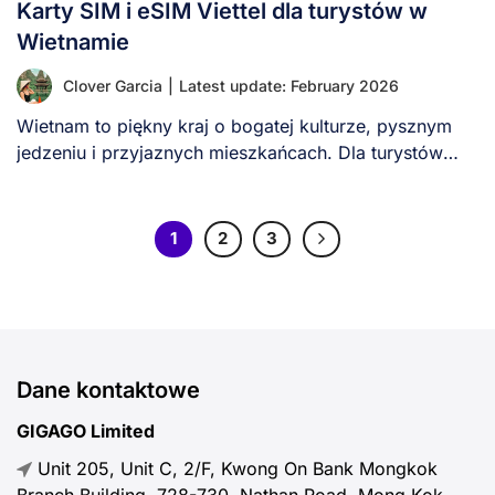
Karty SIM i eSIM Viettel dla turystów w
Wietnamie
Clover Garcia
|
Latest update: February 2026
Wietnam to piękny kraj o bogatej kulturze, pysznym
jedzeniu i przyjaznych mieszkańcach. Dla turystów
niezawodny [...]
1
2
3
Dane kontaktowe
GIGAGO Limited
Unit 205, Unit C, 2/F, Kwong On Bank Mongkok
Branch Building, 728-730, Nathan Road, Mong Kok,