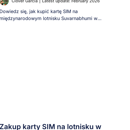
Clover Garcia
|
Latest update: February 2026
Dowiedz się, jak kupić kartę SIM na
międzynarodowym lotnisku Suvarnabhumi w
Bangkoku (BKK) krok po [...]
Zakup karty SIM na lotnisku w