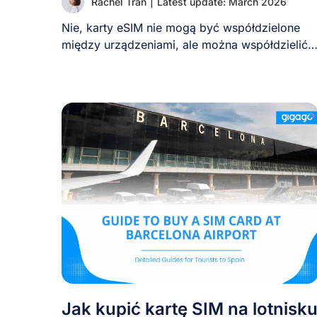
Rachel Tran
|
Latest update: March 2026
Nie, karty eSIM nie mogą być współdzielone
między urządzeniami, ale można współdzielić
połączenie danych eSIM, [...]
Jak kupić kartę SIM na lotnisk