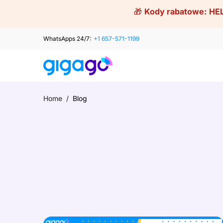
Skip
🎁
Kody rabatowe:
HE
to
content
WhatsApps 24/7:
+1 657-571-1199
Home
/
Blog