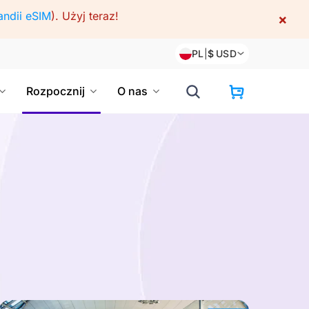
andii eSIM
).
Użyj teraz!
×
PL
|
$
USD
Rozpocznij
O nas