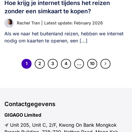
Hoe krijg je internet tijdens het reizen
zonder een simkaart te kopen?
Rachel Tran
|
Latest update: February 2026
Als we naar het buitenland reizen, hebben we internet
nodig om kaarten te openen, een [...]
1
2
3
4
…
10
Contactgegevens
GIGAGO Limited
Unit 205, Unit C, 2/F, Kwong On Bank Mongkok
Branch Building, 728-730, Nathan Road, Mong Kok,