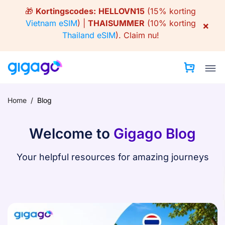
Skip
🎁
Kortingscodes:
HELLOVN15
(15% korting
to
Vietnam eSIM
) |
THAISUMMER
(10% korting
×
content
Thailand eSIM
).
Claim nu!
Home
/
Blog
Welcome to
Gigago Blog
Your helpful resources for amazing journeys