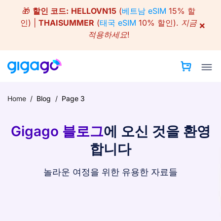
Skip
🎁
할인 코드:
HELLOVN15
(
베트남 eSIM
15% 할
to
인) |
THAISUMMER
(
태국 eSIM
10% 할인).
지금
×
content
적용하세요!
Home
/
Blog
/
Page 3
Gigago 블로그
에 오신 것을 환영
합니다
놀라운 여정을 위한 유용한 자료들