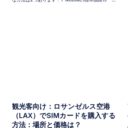
ミングを利用するか、より高速で安定したデータ
通信が可能な中国向け旅行用eSIMを購入するかで
す。ここでは、中国におけるeSIMとT-Mobileロー
ミングを、各オプションの仕組み・購入方法・イ
ンストール・アクティベーション・費用・互換性
試
などの観点から比較します。これにより、中国旅
行に最適なソリューションを見極めるお手伝いを
します。 I. eSIMとT-Mobileの中国ローミング比較
ル
– 並列比較 T-Mobileの多くのプランには国際ロー
ミングが含まれています。中国到着時、端末は自
動的にT-Mobileの提携ネットワーク（通常は中国
移動または中国聯通）に接続します。 一方、中国
のeSIMは物理SIMカードを使用せずにモバイルデ
ータプランを即時ダウンロードできるデジタル
SIMカードです。これはローミングに代わる人気
観光客向け：ロサンゼルス空港
の選択肢となっています。 以下に中国旅行におけ
（LAX）でSIMカードを購入する
るeSIMとT-Mobileローミングの簡易比較を示しま
す。 Factor トラベルeSIM T-Mobileローミング
方法：場所と価格は？