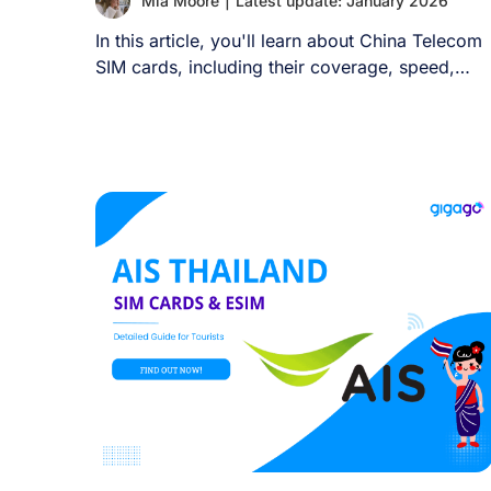
Mia Moore
|
Latest update: January 2026
ートフォンやタブレットでeSIMを利用したい場
合、通常はそのデバイス用に別途eSIMプランを購
In this article, you'll learn about China Telecom
入する必要があります。 II. 1つのeSIMから別のデ
SIM cards, including their coverage, speed,
バイスへデータ接続を共有することは可能です
types [...]
か？ eSIMを複数デバイスに転送またはインスト
ルすることはできませんが、ホットスポット経由
でデータ接続を共有することは可能です。 ホット
スポット機能は非常に効果的ですが、管理すべき
いくつかのトレードオフがあります： 一部の通信
事業者はテザリングを制限する場合があるため、
購入前にeSIMプランの詳細を確認してください。
要するに、eSIMのインターネット接続は共有可能
ですが、eSIMプロファイルそのものは共有できま
せん。 [...]