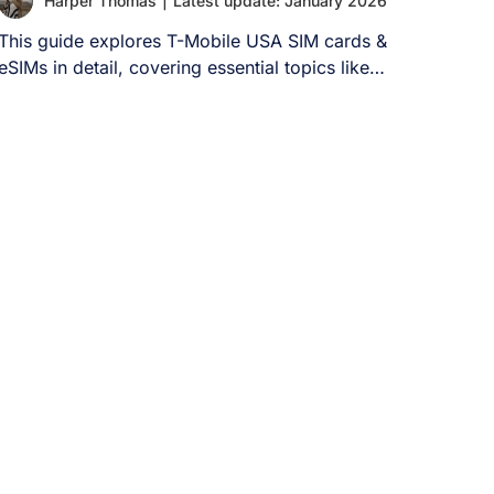
Harper Thomas
|
Latest update: January 2026
り、ユーザーはメッセージの送受信、通話、その
This guide explores T-Mobile USA SIM cards &
他の機能を利用することができません。 中国で
eSIMs in detail, covering essential topics like
WhatsAppは使えますか？ はい、中国でも
[...]
WhatsAppは利用可能です。ただし、VPN（仮想
プライベートネットワーク）を使用して「グレー
ト・ファイアウォール」を回避する場合に限りま
す。通常の中国のインターネット接続では、
WhatsAppを直接利用する方法はありません。 中
国でWhatsAppを使うには？ 中国でWhatsAppを
利用するには、この制限を回避する方法が必要で
す。以下に4つの一般的な方法を紹介します： 1.
VPNの利用 VPN（仮想プライベートネットワー
ク）の利用は、中国でWhatsAppにアクセスする
ための最も確実な解決策です。VPNは、お使いの
デバイスと中国国外にあるサーバーとの間に暗号
化された接続を確立し、中国のインターネット規
制を効果的に回避します。 VPNを有効にすると、
インターネット通信は他国のサーバーを経由して