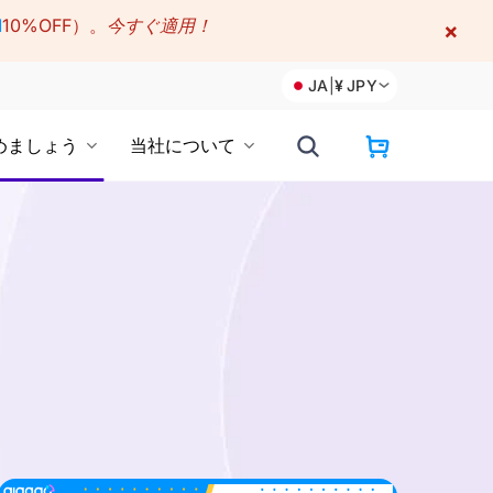
M
10%OFF）。
今すぐ適用！
×
JA
|
¥
JPY
めましょう
当社について