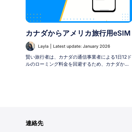
業者です。1991年の設立以来、国内最大級のカバ
ーエリア、最速のモバイルネットワーク速度、そ
して地元住民と旅行者の双方のニーズに応える多
様なプランを提供することで高い評価を築いてき
カナダからアメリカ旅行用eSIM
ました。 AISの主な特徴は以下の通りです： II. タ
イの他モバイル事業者と比較したAISサービスの優
Layla
|
Latest update: January 2026
位性 [...]
賢い旅行者は、カナダの通信事業者による1日12ド
ルのローミング料金を回避するため、カナダから
アメリカ旅行にはeSIMを選択します。これらのデ
ジタルSIMカードは、週15ドルからの手頃なデー
タプラン、即時アクティベーション、そして信頼
性の高い米国ネットワークカバレッジを提供しま
す。物理的なSIMカードを交換することなく、現
地の米国電話番号とシームレスな接続性を得られ
るため、週末の短期滞在から長期滞在まで、あら
ゆるアメリカ旅行に最適なソリューションです。
連絡先
I. カナダからアメリカ旅行にeSIMを使う理由