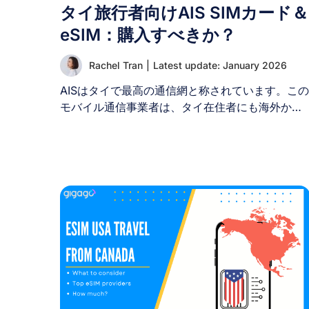
タイ旅行者向けAIS SIMカード＆
eSIM：購入すべきか？
Rachel Tran
|
Latest update: January 2026
AISはタイで最高の通信網と称されています。この
モバイル通信事業者は、タイ在住者にも海外から
の旅行者にも広く知られています。旅行者にとっ
て、DTACやTruemove Hといったタイの主要通信
事業者2社と並び、旅行中ずっとオンラインで連
を取り続けるための鍵となります。次回のタイ旅
行でAIS SIMカード/eSIMの利用を検討中の方は、
このガイドをお読みください。ここでは、AIS SI
サービスのメリット・デメリット、観光客向けの
おすすめプラン、料金、購入場所、そして最大限
に活用するための使い方まで、知っておくべき全
てをご紹介します。 I. AISタイランドとは？
AIS（Advanced Info Service Public Company
Limited）は、タイを代表する通信ネットワーク事