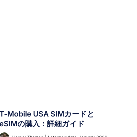
滞在中にWhatsAppが使えるかどうか気になって
いるかもしれません。かつて、中国政府はプライ
バシーポリシーを理由にWhatsAppをブロックし
ており、旅行者はこれらの制限を回避する方法を
見つけるか、滞在中は別のメッセージングプラッ
トフォームを利用せざるを得ませんでした。 今年
に入り、この方針は変わったのでしょうか？ ここ
では、中国におけるWhatsAppの現状を探り、こ
の魅力的な国を訪れる際にアプリを効果的に利用
する方法をご紹介します。 現在、中国で
WhatsAppは利用できますか？ いいえ、
WhatsAppは現在も中国では利用できません。こ
のアプリは、2017年からWhatsAppをブロック
し、現在もその制限を維持している国家的なイン
ターネット検閲システムである「中国のグレー
T-Mobile USA SIMカードと
ト・ファイアウォール」によって、引き続きブロ
ックされています。 その結果、中国に滞在してい
eSIMの購入：詳細ガイド
る際、WhatsAppはサーバーに接続できず、通常
の中国のインターネット接続を使用している限