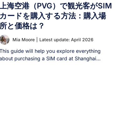
ルーティングされるため、中国ではなくその場所
上海空港（PVG）で観光客がSIM
から閲覧しているかのように見えます。これによ
カードを購入する方法：購入場
り、WhatsAppやその他のブロックされたサービ
所と価格は？
スに通常通りアクセスできるようになります。 中
国でのVPN利用により、WhatsAppやGoogle、
Facebookなどのブロックされたアプリにアクセス
Mia Moore
|
Latest update: April 2026
できます。 [...]
This guide will help you explore everything
about purchasing a SIM card at Shanghai
Airport, [...]