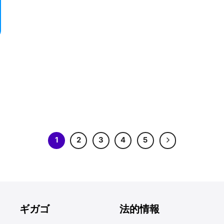
1
2
3
4
5
ギガゴ
法的情報